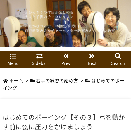
Menu
Sidebar
Prev
Next
Search
ホーム
>
右手の練習の始め方
>
はじめてのボー
イング
はじめてのボーイング【その３】弓を動か
す前に弦に圧力をかけましょう