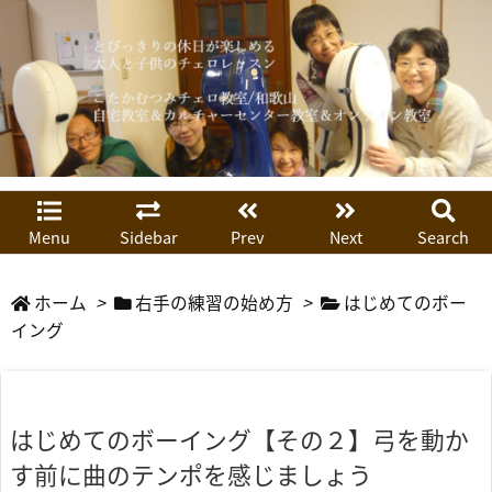
Menu
Sidebar
Prev
Next
Search
ホーム
>
右手の練習の始め方
>
はじめてのボー
イング
はじめてのボーイング【その２】弓を動か
す前に曲のテンポを感じましょう