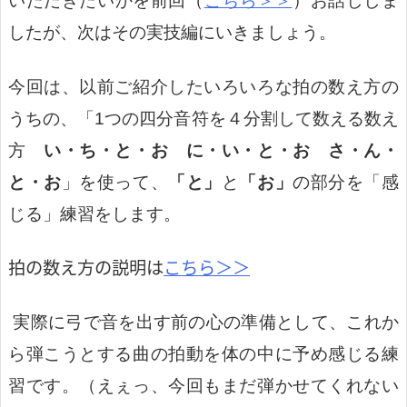
いただきたいかを前回（
こちら＞＞
）お話ししま
したが、次はその実技編にいきましょう。
今回は、以前ご紹介したいろいろな拍の数え方の
うちの、「1つの四分音符を４分割して数える数え
方
い・ち・と・お に・い・と・お さ・ん・
と・お
」を使って、
「と」
と
「お」
の部分を「感
じる」練習をします。
拍の数え方の説明は
こちら＞＞
実際に弓で音を出す前の心の準備として、これか
ら弾こうとする曲の拍動を体の中に予め感じる練
習です。（えぇっ、今回もまだ弾かせてくれない