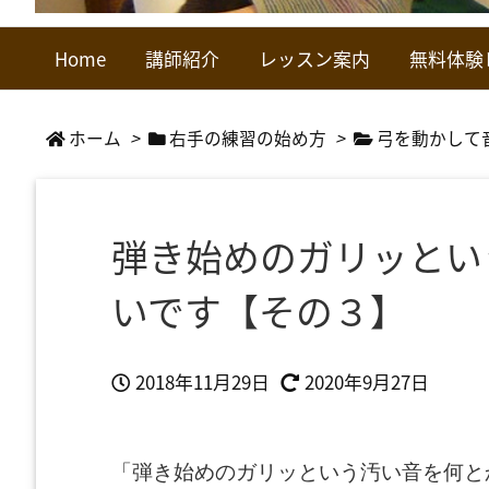
Home
講師紹介
レッスン案内
無料体験
ホーム
>
右手の練習の始め方
>
弓を動かして
弾き始めのガリッとい
いです【その３】
2018年11月29日
2020年9月27日
「弾き始めのガリッという汚い音を何と