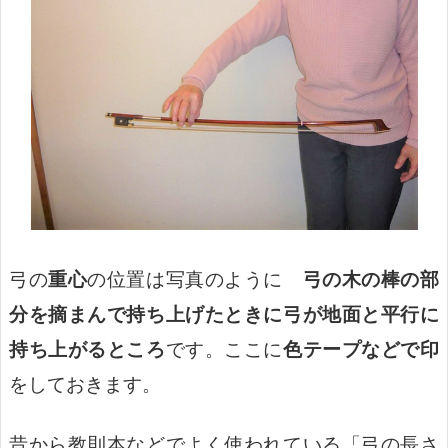
弓の
重心
の位置は写真のように
弓の木の棒の部
分を摘まんで持ち上げたときに弓が地面と平行に
持ち上がるところ
です。ここに
色テープなどで印
をしておきます。
昔から教則本などでよく使われている「弓の長さ