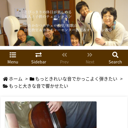
Menu
Sidebar
Prev
Next
Search
ホーム
>
もっときれいな音でかっこよく弾きたい
>
もっと大きな音で響かせたい