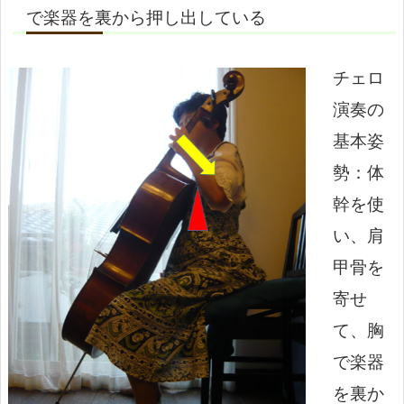
で楽器を裏から押し出している
チェロ
演奏の
基本姿
勢：体
幹を使
い、肩
甲骨を
寄せ
て、胸
で楽器
を裏か