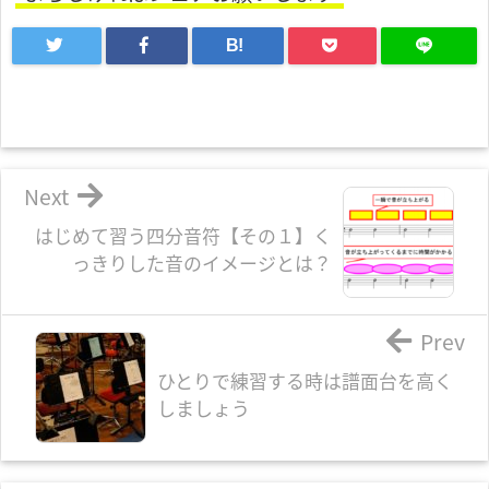
B!
Next
はじめて習う四分音符【その１】く
っきりした音のイメージとは？
Prev
ひとりで練習する時は譜面台を高く
しましょう